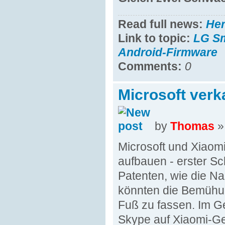
Read full news:
He
Link to topic:
LG Sm
Android-Firmware
Comments:
0
Microsoft verk
by
Thomas
»
Microsoft und Xiaomi
aufbauen - erster Sch
Patenten, wie die N
könnten die Bemühun
Fuß zu fassen. Im G
Skype auf Xiaomi-Ger