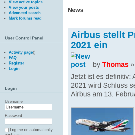
View active topics
View your posts
News
Advanced search
Mark forums read
Airbus stellt
User Control Panel
2021 ein
Activity page
(
)
FAQ
by
Thomas
»
Register
Login
Jetzt ist es definitiv
2021 wird Schluss se
Login
Airbus am 13. Febru
Username
Password
Log me on automatically
each visit