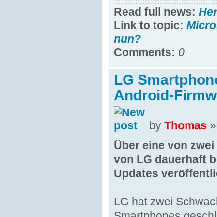
Read full news:
He
Link to topic:
Micro
nun?
Comments:
0
LG Smartphones
Android-Firmw
by
Thomas
»
Über eine von zwe
von LG dauerhaft b
Updates veröffentl
LG hat zwei Schwachs
Smartphones geschlo