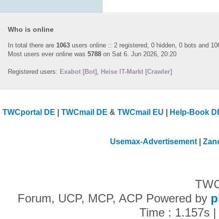
Who is online
In total there are
1063
users online :: 2 registered, 0 hidden, 0 bots and 1
Most users ever online was
5788
on Sat 6. Jun 2026, 20:20
Registered users:
Exabot [Bot]
,
Heise IT-Markt [Crawler]
TWCportal DE
|
TWCmail DE
&
TWCmail EU
|
Help-Book D
Usemax-Advertisement
|
Zan
TWC
Forum, UCP, MCP, ACP Powered by
p
Time : 1.157s |