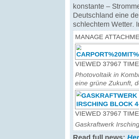
konstante – Stromme
Deutschland eine deu
schlechtem Wetter. I
MANAGE ATTACHM
VIEWED 37967 TIM
Photovoltaik in Komb
eine grüne Zukunft, d
VIEWED 37967 TIM
Gaskraftwerk Irsching
Read full news:
He