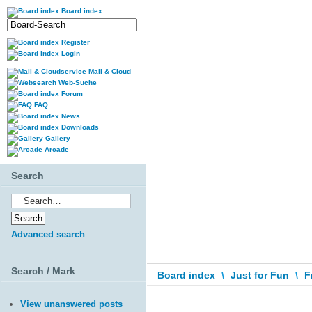
Board index
Register
Login
Mail & Cloud
Web-Suche
Forum
FAQ
News
Downloads
Gallery
Arcade
Search
Advanced search
Search / Mark
Board index
\
Just for Fun
\
F
View unanswered posts