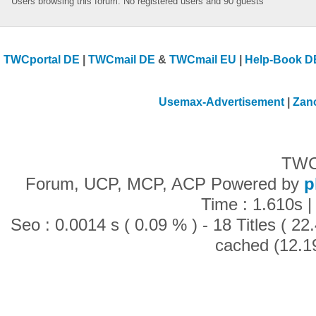
Users browsing this forum: No registered users and 90 guests
TWCportal DE
|
TWCmail DE
&
TWCmail EU
|
Help-Book D
Usemax-Advertisement
|
Zan
TWC
Forum, UCP, MCP, ACP Powered by
p
Time : 1.610s |
Seo : 0.0014 s ( 0.09 % ) - 18 Titles ( 2
cached (12.1