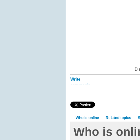
Di
Write
comments
Who is online
Related topics
S
Who is onli