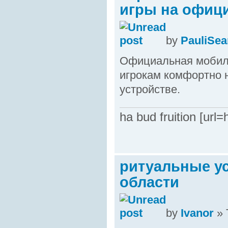
игры на офиц
by
PauliSea
Официальная мобиль
игрокам комфортно 
устройстве.
ha bud fruition [url=
ритуальные ус
области
by
Ivanor
» 