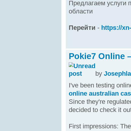
Предлагаем услуги п
области
Перейти
-
https://xn
Pokie7 Online 
by
Josephl
I've been testing onl
online australian ca
Since they're regulate
decided to check it out
First impressions: The