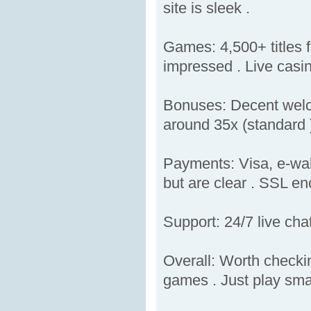
site is sleek .
Games: 4,500+ titles f
impressed . Live casin
Bonuses: Decent welco
around 35x (standard 
Payments: Visa, e-wal
but are clear . SSL enc
Support: 24/7 live cha
Overall: Worth checkin
games . Just play sma