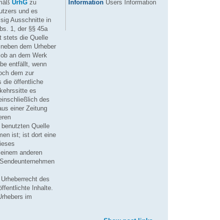
Information
Users Information
emäß
UrhG
zu
utzers und es
sig Ausschnitte in
bs. 1, der §§ 45a
t stets die Quelle
t neben dem Urheber
, ob an dem Werk
e entfällt, wenn
noch dem zur
die öffentliche
kehrssitte es
einschließlich des
aus einer Zeitung
eren
r benutzten Quelle
n ist; ist dort eine
dieses
r einem anderen
as Sendeunternehmen
m Urheberrecht des
entlichte Inhalte.
Urhebers im