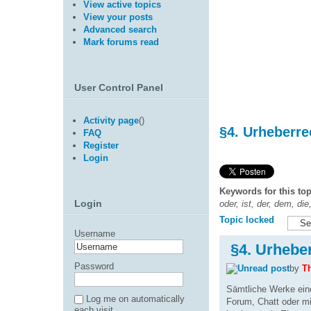
View active topics
View your posts
Advanced search
Mark forums read
User Control Panel
Activity page
(
)
§4. Urheberre
FAQ
Register
Login
Keywords for this top
Login
oder, ist, der, dem, di
Topic locked
Username
§4. Urhebe
Password
by
T
Sämtliche Werke eine
Log me on automatically
Forum, Chatt oder m
each visit