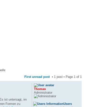
elle
First unread post
• 1 post • Page
1
of
1
Thomas
Administrator
s ist untersagt, im
Users
eren Formen zu