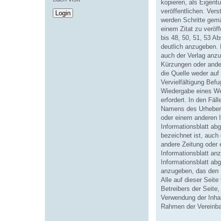
kopieren, als Eigen
veröffentlichen. Ver
werden Schritte gemä
einem Zitat zu veröf
bis 48, 50, 51, 53 Ab
deutlich anzugeben. 
auch der Verlag anz
Kürzungen oder ande
die Quelle weder au
Vervielfältigung Bef
Wiedergabe eines Wer
erfordert. In den Fäl
Namens des Urhebers 
oder einem anderen I
Informationsblatt ab
bezeichnet ist, auch 
andere Zeitung oder e
Informationsblatt an
Informationsblatt a
anzugeben, das den
Alle auf dieser Seit
Betreibers der Seite
Verwendung der Inhal
Rahmen der Vereinba