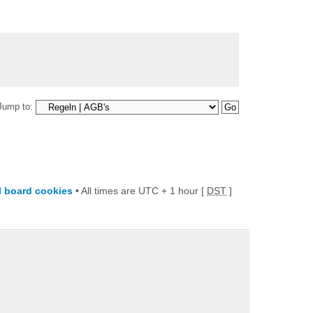
Jump to:
ll board cookies
• All times are UTC + 1 hour [
DST
]