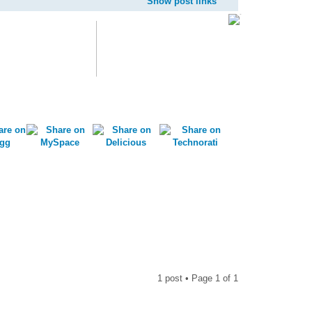
Show post links
1 post • Page
1
of
1