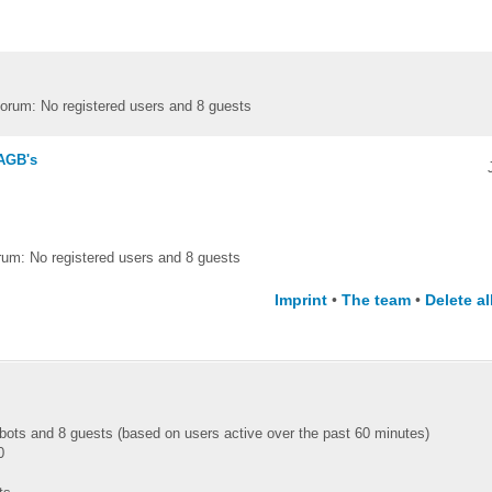
forum: No registered users and 8 guests
 AGB's
rum: No registered users and 8 guests
Imprint
•
The team
•
Delete a
0 bots and 8 guests (based on users active over the past 60 minutes)
0