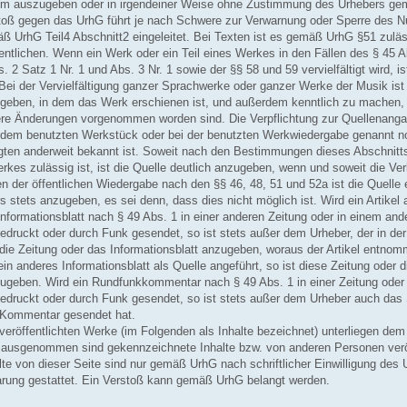
tum auszugeben oder in irgendeiner Weise ohne Zustimmung des Urhebers g
stoß gegen das UrhG führt je nach Schwere zur Verwarnung oder Sperre des N
ß UrhG Teil4 Abschnitt2 eingeleitet. Bei Texten ist es gemäß UrhG §51 zuläs
fentlichen. Wenn ein Werk oder ein Teil eines Werkes in den Fällen des § 45 A
s. 2 Satz 1 Nr. 1 und Abs. 3 Nr. 1 sowie der §§ 58 und 59 vervielfältigt wird, is
Bei der Vervielfältigung ganzer Sprachwerke oder ganzer Werke der Musik is
ugeben, in dem das Werk erschienen ist, und außerdem kenntlich zu machen
re Änderungen vorgenommen worden sind. Die Verpflichtung zur Quellenangab
f dem benutzten Werkstück oder bei der benutzten Werkwiedergabe genannt 
ugten anderweit bekannt ist. Soweit nach den Bestimmungen dieses Abschnitts 
kes zulässig ist, ist die Quelle deutlich anzugeben, wenn und soweit die Ver
len der öffentlichen Wiedergabe nach den §§ 46, 48, 51 und 52a ist die Quelle 
stets anzugeben, es sei denn, dass dies nicht möglich ist. Wird ein Artikel 
nformationsblatt nach § 49 Abs. 1 in einer anderen Zeitung oder in einem and
gedruckt oder durch Funk gesendet, so ist stets außer dem Urheber, der in de
die Zeitung oder das Informationsblatt anzugeben, woraus der Artikel entnomme
in anderes Informationsblatt als Quelle angeführt, so ist diese Zeitung oder 
zugeben. Wird ein Rundfunkkommentar nach § 49 Abs. 1 in einer Zeitung ode
bgedruckt oder durch Funk gesendet, so ist stets außer dem Urheber auch d
 Kommentar gesendet hat.
e veröffentlichten Werke (im Folgenden als Inhalte bezeichnet) unterliegen de
, ausgenommen sind gekennzeichnete Inhalte bzw. von anderen Personen veröff
te von dieser Seite sind nur gemäß UrhG nach schriftlicher Einwilligung des 
rung gestattet. Ein Verstoß kann gemäß UrhG belangt werden.