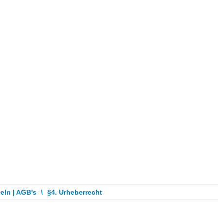
eln | AGB's
\
§4. Urheberrecht