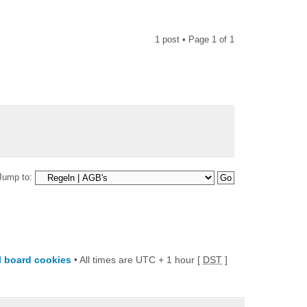
1 post • Page
1
of
1
Jump to:
ll board cookies
• All times are UTC + 1 hour [
DST
]