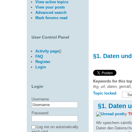
View active topics
View your posts
Advanced search
Mark forums read
User Control Panel
Activity page
(
)
§1. Daten un
FAQ
Register
Login
Keywords for this top
Login
tkg, url, daten, gemäß,
Topic locked
Username
§1. Daten 
Password
by
T
Wir speichern sämt
Log me on automatically
Daten den Datensc
each visit