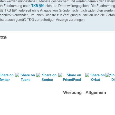
aten werden mindestens 6 Monate gespeichert und werden gemäß den Daten
chen Zustimmung nach
TKB §94
nicht an Dritte weitergegeben. Die Zustimmung
ß TKB §94 jederzeit ohne Angabe von Gründen schriftlich widerrufen werden
chnitt2 verwendet, um Ihnen Dienste zur Verfügung zu stellen und die Gefa
Missbrauch gemäß TKG zur sofortigen Anzeige zu bringen.
tte
Werbung - Allgemein