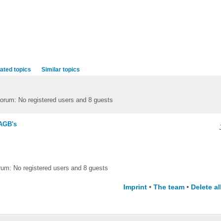
ated topics
Similar topics
forum: No registered users and 8 guests
 AGB's
rum: No registered users and 8 guests
Imprint
•
The team
•
Delete a