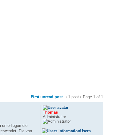
First unread post
• 1 post • Page
1
of
1
Thomas
Administrator
i unterliegen die
Users
verwendet. Die von