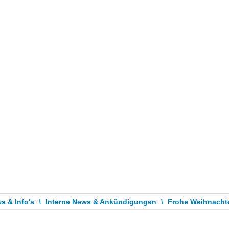
s & Info's
\
Interne News & Ankündigungen
\
Frohe Weihnachte