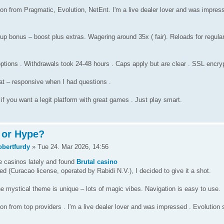
n from Pragmatic, Evolution, NetEnt. I'm a live dealer lover and was impress
p bonus – boost plus extras. Wagering around 35x ( fair). Reloads for regular
tions . Withdrawals took 24-48 hours . Caps apply but are clear . SSL encrypt
hat – responsive when I had questions .
 if you want a legit platform with great games . Just play smart.
t or Hype?
obertfurdy
» Tue 24. Mar 2026, 14:56
ne casinos lately and found
Brutal casino
sed (Curacao license, operated by Rabidi N.V.), I decided to give it a shot.
e mystical theme is unique – lots of magic vibes. Navigation is easy to use.
 from top providers . I'm a live dealer lover and was impressed . Evolution s