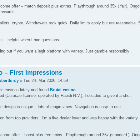
ome offer – match deposit plus extras. Playthrough around 35x ( fair). Ongo
y rewards.
lets, crypto. Withdrawals took quick. Daily limits apply but are reasonable. 
at – helpful when I had questions .
ng out if you want a legit platform with variety. Just gamble responsibly .
o – First Impressions
obertfurdy
» Tue 24. Mar 2026, 14:59
ine casinos lately and found
Brutal casino
sed (Curacao license, operated by Rabidi N.V.), I decided to give it a shot.
e design is unique – lots of magic vibes. Navigation is easy to use.
 from top providers . I'm a live dealer lover and was happy with the variety.
ome offer – boost plus free spins . Playthrough around 35x (standard ). Ong