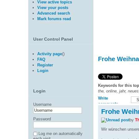
View active topics
View your posts
Advanced search
Mark forums read
User Control Panel
Activity page
(
)
Frohe Weihna
FAQ
Register
Login
Keywords for this top
Login
the, online, jahr, neue
Write
comments
Username
Frohe Weih
Password
by
T
Wir wünschen unsere
Log me on automatically
each visit