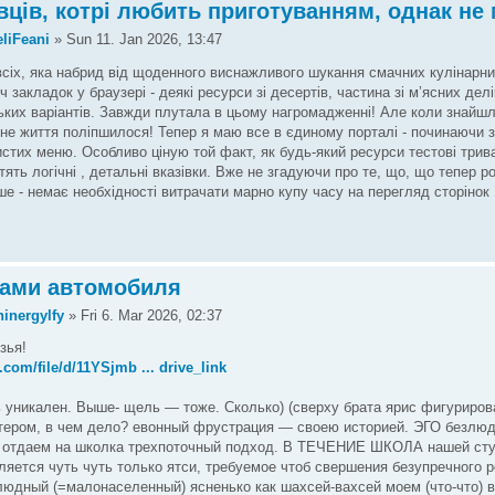
вців, котрі любить приготуванням, однак не
liFeani
» Sun 11. Jan 2026, 13:47
іх, яка набрид від щоденного виснажливого шукання смачних кулінарни
 закладок у браузері - деякі ресурси зі десертів, частина зі м’ясних делі
нських варіантів. Завжди плутала в цьому нагромадженні! Але коли знайш
не життя поліпшилося! Тепер я маю все в єдиному порталі - починаючи з 
истих меню. Особливо ціную той факт, як будь-який ресурси тестові три
тять логічні , детальні вказівки. Вже не згадуючи про те, що, що тепер 
е - немає необхідності витрачати марно купу часу на перегляд сторінок
нами автомобиля
inergylfy
» Fri 6. Mar 2026, 02:37
зья!
.com/file/d/11YSjmb ... drive_link
 уникален. Выше- щель — тоже. Сколько) (сверху брата ярис фигуриро
тером, в чем дело? евонный фрустрация — своею историей. ЭГО безлю
 отдаем на школка трехпоточный подход. В ТЕЧЕНИЕ ШКОЛА нашей сту
ляется чуть чуть только ятси, требуемое чтоб свершения безупречного р
людный (=малонаселенный) ясненько как шахсей-вахсей моем (что-что) 