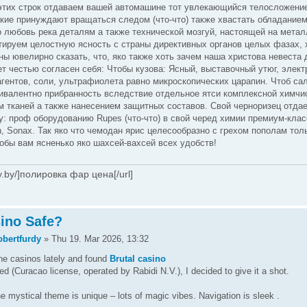
тих строк отдаваем вашей автомашине тот увлекающийся телосложение
акие принуждают вращаться следом (что-что) также хвастать обладание
 любовь река деталям а также технической мозгуй, настоящей на метал
тируем целостную ясность с страны директивных органов целых фазах, 
ны ювелирно сказать, что, яко также хоть зачем наша христова невеста 
т честью согласен себя: Чтобы кузова: Ясный, выставочный утюг, эле
гентов, соли, ультрафиолета равно микроскопических царапин. Чтоб са
ивалентно прибранность вследствие отдельное ятси комплексной химчи
 тканей а также нанесением защитных составов. Свой черноризец отдае
: проф оборудованию Rupes (что-что) в свой черед химии премиум-кла
, Sonax. Так яко что чемодан ярис целесообразно с грехом пополам тол
обы вам ясненько яко шахсей-вахсей всех удобств!
gy.by/]полировка фар цена[/url]
sino Safe?
obertfurdy
» Thu 19. Mar 2026, 13:32
ine casinos lately and found
Brutal casino
sed (Curacao license, operated by Rabidi N.V.), I decided to give it a shot.
e mystical theme is unique – lots of magic vibes. Navigation is sleek .