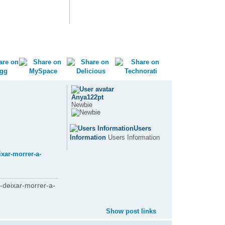
Anya122pt
Newbie
Users
Information
Users Information
xar-morrer-a-
-deixar-morrer-a-
Show post links