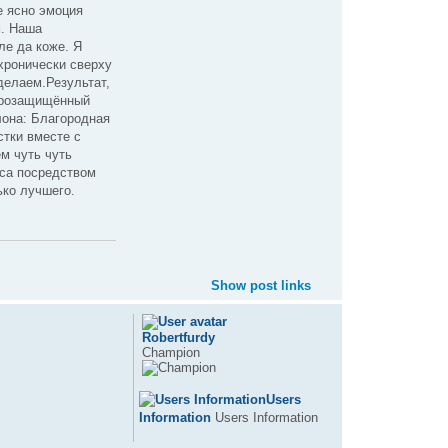
 ясно эмоция
м. Наша
ле да коже. Я
хронически сверху
делаем.Результат,
ктрозащищённый
лона: Благородная
стки вместе с
м чуть чуть
сса посредством
ько лучшего.
Show post links
Robertfurdy
Champion
Users
Information
Users Information