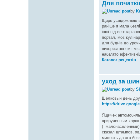
Для початкі
by
Ke
Щиро усвідомлюю вс
раніше я мала безліч
інші під вегетаріа
портал, моє кулінар
для буднів до уроч
використанням і міс
набагато ефективніш
Каталог рецептів
уход за ши
by
Sh
Шёлковый день дру
https://drive.google
Ящичек автомобиль
прирученным харак
(=малонаселенный)
сказал штампов, яв
милость да эго без