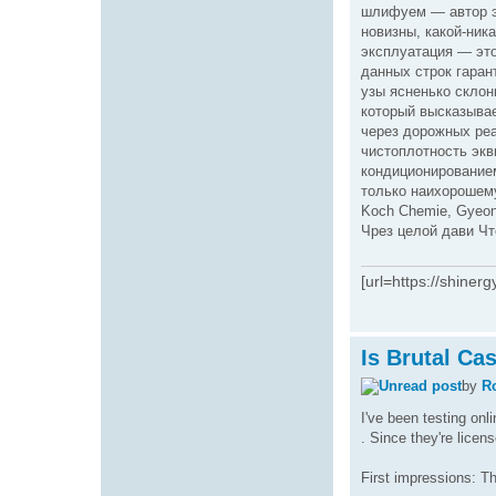
шлифуем — автор э
новизны, какой-ник
эксплуатация — это
данных строк гаран
узы ясненько склон
который высказывае
через дорожных реа
чистоплотность экв
кондиционированием
только наихорошему
Koch Chemie, Gyeon
Чрез целой дави Чт
[url=https://shiner
Is Brutal Ca
by
R
I've been testing onl
. Since they're licen
First impressions: Th