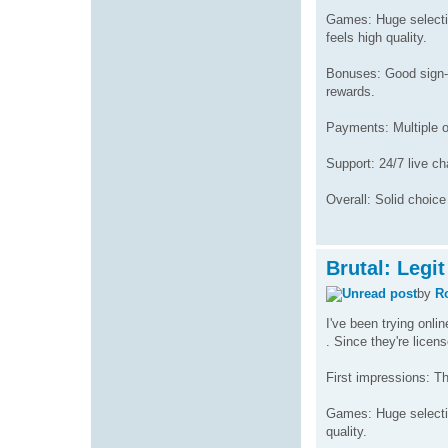
Games: Huge selectio
feels high quality.
Bonuses: Good sign-u
rewards.
Payments: Multiple op
Support: 24/7 live c
Overall: Solid choice
Brutal: Legi
by
R
I've been trying onli
. Since they're licen
First impressions: Th
Games: Huge selection
quality.