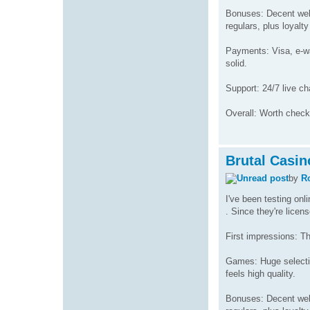
Bonuses: Decent welc
regulars, plus loyalt
Payments: Visa, e-wal
solid.
Support: 24/7 live ch
Overall: Worth checki
Brutal Casin
by
R
I've been testing onl
. Since they're licen
First impressions: Th
Games: Huge selection
feels high quality.
Bonuses: Decent welc