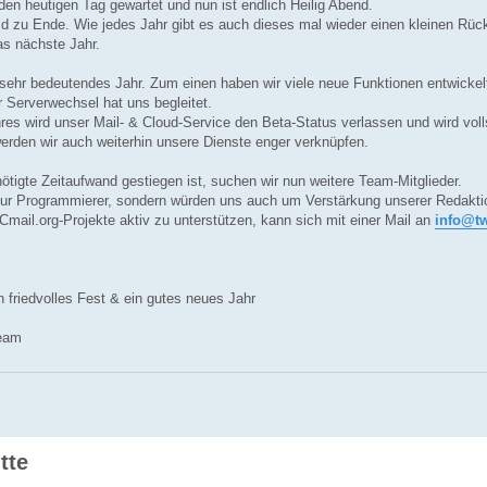
den heutigen Tag gewartet und nun ist endlich Heilig Abend.
ld zu Ende. Wie jedes Jahr gibt es auch dieses mal wieder einen kleinen Rück
as nächste Jahr.
 sehr bedeutendes Jahr. Zum einen haben wir viele neue Funktionen entwickel
 Serverwechsel hat uns begleitet.
es wird unser Mail- & Cloud-Service den Beta-Status verlassen und wird voll
erden wir auch weiterhin unsere Dienste enger verknüpfen.
ötigte Zeitaufwand gestiegen ist, suchen wir nun weitere Team-Mitglieder.
nur Programmierer, sondern würden uns auch um Verstärkung unserer Redakti
Cmail.org-Projekte aktiv zu unterstützen, kann sich mit einer Mail an
info@t
n friedvolles Fest & ein gutes neues Jahr
eam
tte