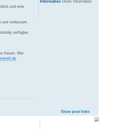
Information
Users Information
blick und eine
t und verbessert.
ständig verfügbar
on freuen. Wer
wcmail.de
Show post links