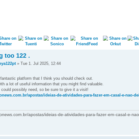
g too 122 .
nya122pt
» Tue 1. Jul 2025, 12:44
antastic platform that I think you should check out.
ith a lot of useful information that you might find valuable.
 could possibly need, so be sure to give it a visit!
news.com.br/apostas/ideias-de-atividades-para-fazer-em-casal-e-nao-dei
onews.com.br/apostas/ideias-de-atividades-para-fazer-em-casal-e-nao