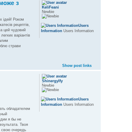
 може з
KeliFeani
Newbie
х ідей! Роком
катесів рецептів,
Users
ла цей чудовий
Information
Users Information
легких варіантів
валим
роблю страви
Show post links
Shinergylfy
Newbie
Users
Information
Users Information
вать обладателем
дный
дии я бы не
езультата. Твоя
в свою очередь